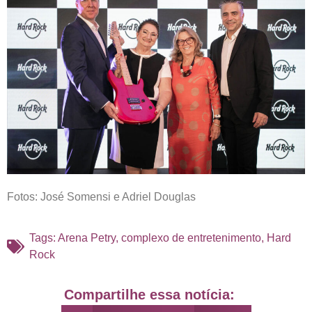
Fotos: José Somensi e Adriel Douglas
Tags:
Arena Petry
,
complexo de entretenimento
,
Hard
Rock
Compartilhe essa notícia: