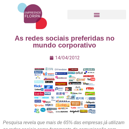
Movimento Empreende Floripa
As redes sociais preferidas no
mundo corporativo
14/04/2012
Pesquisa revela que mais de 65% das empresas já utilizam