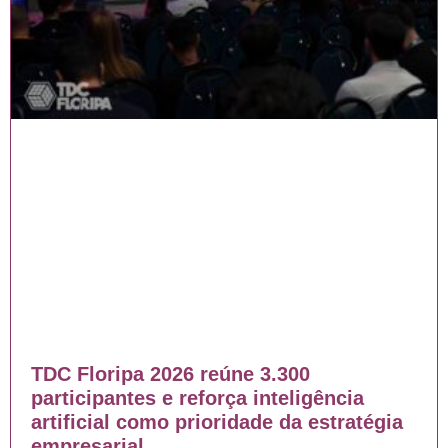
TDC Floripa 2026 reúne 3.300
participantes e reforça inteligência
artificial como prioridade da estratégia
empresarial