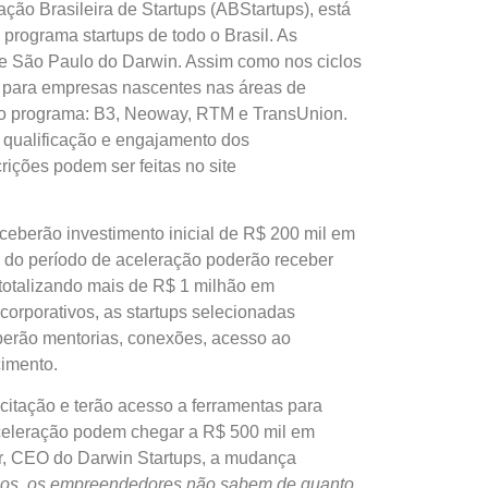
ção Brasileira de Startups (ABStartups), está
 programa startups de todo o Brasil. As
de São Paulo do Darwin. Assim como nos ciclos
des para empresas nascentes nas áreas de
 do programa: B3, Neoway, RTM e TransUnion.
 a qualificação e engajamento dos
ições podem ser feitas no site
eceberão investimento inicial de R$ 200 mil em
 do período de aceleração poderão receber
 totalizando mais de R$ 1 milhão em
orporativos, as startups selecionadas
berão mentorias, conexões, acesso ao
cimento.
citação e terão acesso a ferramentas para
 aceleração podem chegar a R$ 500 mil em
er, CEO do Darwin Startups, a mudança
sos, os empreendedores não sabem de quanto