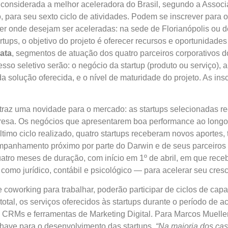
, considerada a melhor aceleradora do Brasil, segundo a Associa
o, para seu sexto ciclo de atividades. Podem se inscrever para o
er onde desejam ser aceleradas: na sede de Florianópolis ou 
artups, o objetivo do projeto é oferecer recursos e oportunida
data
, segmentos de atuação dos quatro parceiros corporativos
cesso seletivo serão: o negócio da startup (produto ou serviço),
olução oferecida, e o nível de maturidade do projeto. As inscr
a traz uma novidade para o mercado: as startups selecionadas r
presa. Os negócios que apresentarem boa performance ao longo
timo ciclo realizado, quatro startups receberam novos aportes,
ompanhamento próximo por parte do Darwin e de seus parceiros c
tro meses de duração, com início em 1º de abril, em que rece
omo jurídico, contábil e psicológico — para acelerar seu cres
oworking para trabalhar, poderão participar de ciclos de capa
total, os serviços oferecidos às startups durante o período de
e, CRMs e ferramentas de Marketing Digital. Para Marcos Muell
chave para o desenvolvimento das startups.
“Na maioria dos ca