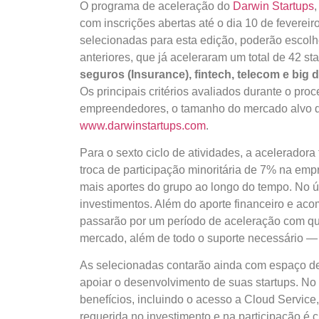
O programa de aceleração do
Darwin Startups
com inscrições abertas até o dia 10 de fevereir
selecionadas para esta edição, poderão escolh
anteriores, que já aceleraram um total de 42 st
seguros (Insurance), fintech, telecom e big 
Os principais critérios avaliados durante o pro
empreendedores, o tamanho do mercado alvo da s
www.darwinstartups.com
.
Para o sexto ciclo de atividades, a acelerador
troca de participação minoritária de 7% na em
mais aportes do grupo ao longo do tempo. No úl
investimentos. Além do aporte financeiro e ac
passarão por um período de aceleração com qua
mercado, além de todo o suporte necessário — c
As selecionadas contarão ainda com espaço de c
apoiar o desenvolvimento de suas startups. No 
benefícios, incluindo o acesso a Cloud Servic
requerida no investimento e na participação é 