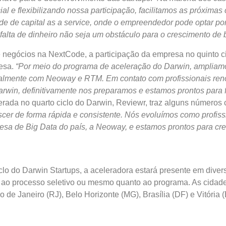
cial e flexibilizando nossa participação, facilitamos as próxim
 de capital as a service, onde o empreendedor pode optar por
a falta de dinheiro não seja um obstáculo para o crescimento 
e negócios na NextCode, a participação da empresa no quinto ci
resa.
“Por meio do programa de aceleração do Darwin, ampliamo
cipalmente com Neoway e RTM. Em contato com profissionais r
rwin, definitivamente nos preparamos e estamos prontos para f
erada no quarto ciclo do Darwin, Reviewr, traz alguns números
scer de forma rápida e consistente. Nós evoluímos como profi
esa de Big Data do país, a Neoway, e estamos prontos para cr
clo do Darwin Startups, a aceleradora estará presente em divers
o processo seletivo ou mesmo quanto ao programa. As cidade
io de Janeiro (RJ), Belo Horizonte (MG), Brasília (DF) e Vitóri