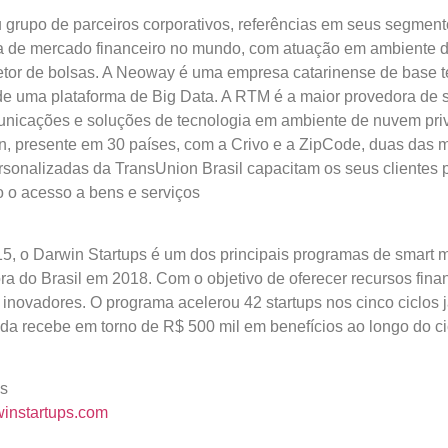
eu grupo de parceiros corporativos, referências em seus segmen
ra de mercado financeiro no mundo, com atuação em ambiente d
etor de bolsas. A Neoway é uma empresa catarinense de base t
de uma plataforma de Big Data. A RTM é a maior provedora de s
omunicações e soluções de tecnologia em ambiente de nuvem pri
n, presente em 30 países, com a Crivo e a ZipCode, duas das m
rsonalizadas da TransUnion Brasil capacitam os seus clientes p
 o acesso a bens e serviços
 o Darwin Startups é um dos principais programas de smart mon
ra do Brasil em 2018. Com o objetivo de oferecer recursos fina
inovadores. O programa acelerou 42 startups nos cinco ciclos j
da recebe em torno de R$ 500 mil em benefícios ao longo do ci
ps
instartups.com