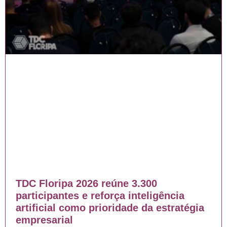
TDC Floripa 2026 reúne 3.300
participantes e reforça inteligência
artificial como prioridade da estratégia
empresarial