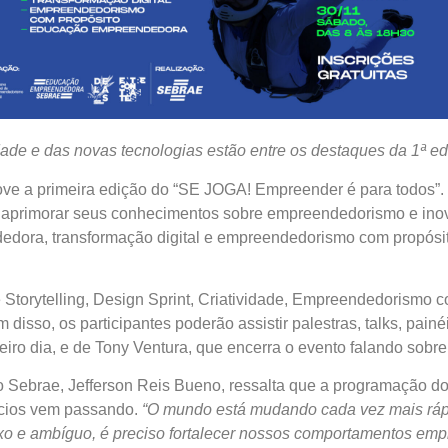
dade e das novas tecnologias estão entre os destaques da 1ª 
e a primeira edição do “SE JOGA! Empreender é para todos”. O 
aprimorar seus conhecimentos sobre empreendedorismo e inov
dora, transformação digital e empreendedorismo com propósito
de Storytelling, Design Sprint, Criatividade, Empreendedorism
disso, os participantes poderão assistir palestras, talks, pain
iro dia, e de Tony Ventura, que encerra o evento falando sobre 
Sebrae, Jefferson Reis Bueno, ressalta que a programação d
ócios vem passando.
“O mundo está mudando cada vez mais rápid
xo e ambíguo, é preciso fortalecer nossos comportamentos emp