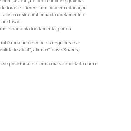
ril, às 19h, de forma online e gratuita.
endedoras e lideres, com foco em educação
 racismo estrutural impacta diretamente o
 inclusão.
como ferramenta fundamental para o
ial é uma ponte entre os negócios e a
alidade atual”, afirma Cleuse Soares,
m se posicionar de forma mais conectada com o