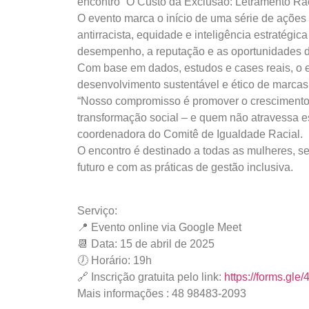
encontro “O Custo da Exclusão: Letramento Raci
O evento marca o início de uma série de ações
antirracista, equidade e inteligência estratégi
desempenho, a reputação e as oportunidades d
Com base em dados, estudos e cases reais, o e
desenvolvimento sustentável e ético de marcas
“Nosso compromisso é promover o crescimento c
transformação social – e quem não atravessa e
coordenadora do Comitê de Igualdade Racial.
O encontro é destinado a todas as mulheres, s
futuro e com as práticas de gestão inclusiva.
Serviço:
📍 Evento online via Google Meet
📆 Data: 15 de abril de 2025
🕖 Horário: 19h
🔗 Inscrição gratuita pelo link:
https://forms.g
Mais informações : 48 98483-2093