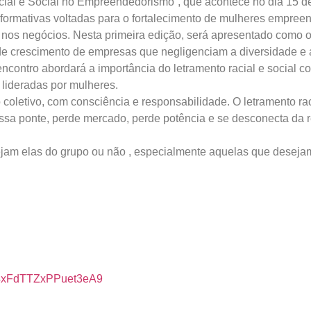
al e Social no Empreendedorismo”, que acontece no dia 15 de ab
 formativas voltadas para o fortalecimento de mulheres empre
ca nos negócios. Nesta primeira edição, será apresentado como o
e crescimento de empresas que negligenciam a diversidade e a
ncontro abordará a importância do letramento racial e social 
 lideradas por mulheres.
oletivo, com consciência e responsabilidade. O letramento rac
ssa ponte, perde mercado, perde potência e se desconecta da re
ejam elas do grupo ou não , especialmente aquelas que deseja
le/4xFdTTZxPPuet3eA9