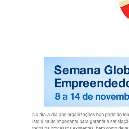
No dia-a-dia das organizações boa parte do te
Isto é muito importante para garantir a satisf
todos os processos existentes, bem como deve 