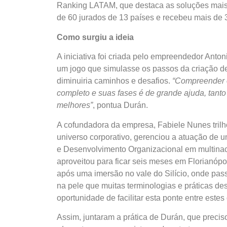
Ranking LATAM, que destaca as soluções mais 
de 60 jurados de 13 países e recebeu mais de 3
Como surgiu a ideia
A iniciativa foi criada pelo empreendedor Anto
um jogo que simulasse os passos da criação 
diminuiria caminhos e desafios.
“Compreender o
completo e suas fases é de grande ajuda, tant
melhores”
, pontua Durán.
A cofundadora da empresa, Fabiele Nunes trilh
universo corporativo, gerenciou a atuação de
e Desenvolvimento Organizacional em multinaci
aproveitou para ficar seis meses em Florianóp
após uma imersão no vale do Silício, onde pa
na pele que muitas terminologias e práticas de
oportunidade de facilitar esta ponte entre este
Assim, juntaram a prática de Durán, que prec