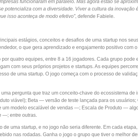
mpresas funcionaram em paralelo. Mas agora estão se aproxim
e potencializa com a diversidade. Viver a cultura da inovação é
ue isso aconteça de modo efetivo”
, defende Fabiele.
ncipais estágios, conceitos e desafios de uma
startup
nos seus 
reendedor, o que gera aprendizado e engajamento positivo com 
 por quatro equipes, entre 8 a 16 jogadores. Cada grupo pode
gam com seus próprios projetos e
startups
. As equipes percorre
cesso de uma
startup
. O jogo começa com o processo de validaç
 uma pergunta que traz um conceito-chave do ecossistema de 
uto viável); Beta — versão de teste lançada para os usuários;
 um modelo escalável de vendas —; Escala de Produto — algo
 —; entre outras.
sso de uma
startup
, e no jogo não seria diferente. Em cada etap
cebido nas rodadas. Ganha o jogo o grupo que tiver o melhor de