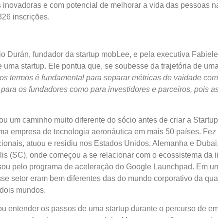
inovadoras e com potencial de melhorar a vida das pessoas n
26 inscrições.
nio Durán, fundador da
startup
mobLee, e pela executiva Fabiele
de uma
startup
. Ele pontua que, se soubesse da trajetória de um
s termos é fundamental para separar métricas de vaidade com 
o para os fundadores como para investidores e parceiros, pois 
ou um caminho muito diferente do sócio antes de criar a
Startup
 uma empresa de tecnologia aeronáutica em mais 50 países. Fe
onais, atuou e residiu nos Estados Unidos, Alemanha e Dubai. 
olis (SC), onde começou a se relacionar com o ecossistema da 
ssou pelo programa de aceleração do Google Launchpad. Em um 
sse setor eram bem diferentes das do mundo corporativo da qual
s dois mundos.
isou entender os passos de uma
startup
durante o percurso de em