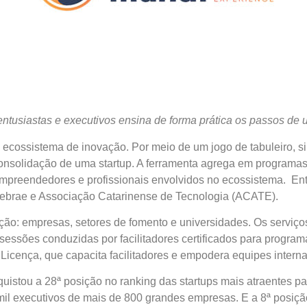
ntusiastas e executivos ensina de forma prática os passos de
cossistema de inovação. Por meio de um jogo de tabuleiro, simu
 consolidação de uma
startup
. A ferramenta agrega em programas 
preendedores e profissionais envolvidos no ecossistema. Entr
Sebrae e Associação Catarinense de Tecnologia (ACATE).
ção: empresas, setores de fomento e universidades. Os serviço
ssões conduzidas por facilitadores certificados para programa
cença, que capacita facilitadores e empodera equipes internas
quistou a 28ª posição no ranking das
startups
mais atraentes p
 mil executivos de mais de 800 grandes empresas. E a 8ª posiç