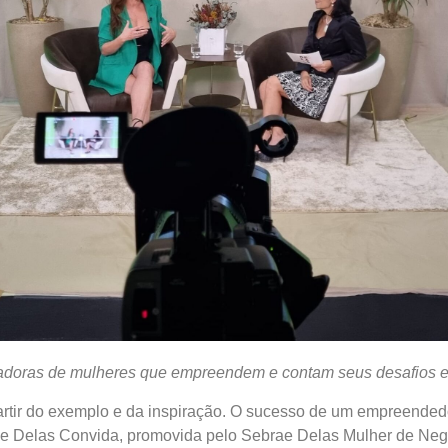
piradoras de mulheres que empreendem e contam seus desafios 
artir do exemplo e da inspiração. O sucesso de um empreended
ie Delas Convida, promovida pelo Sebrae Delas Mulher de Neg