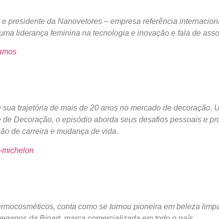
a e presidente da Nanovetores – empresa referência internacion
 uma liderança feminina na tecnologia e inovação e fala de asso
ramos
e sua trajetória de mais de 20 anos no mercado de decoração. 
e de Decoração, o episódio aborda seus desafios pessoais e p
ção de carreira e mudança de vida.
a-michelon
rmocosméticos, conta como se tornou pioneira em beleza limpa 
eganos da Bioart, marca comercializada em todo o país.