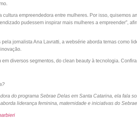
smo.
cultura empreendedora entre mulheres. Por isso, quisemos amp
rendizado pudessem inspirar mais mulheres a empreender”, afi
s pela jornalista Ana Lavratti, a websérie aborda temas como li
e inovação.
 em diversos segmentos, do clean beauty à tecnologia. Confir
ma?
nadora do programa Sebrae Delas em Santa Catarina, ela fala 
aborda liderança feminina, maternidade e iniciativas do Sebra
arbieri