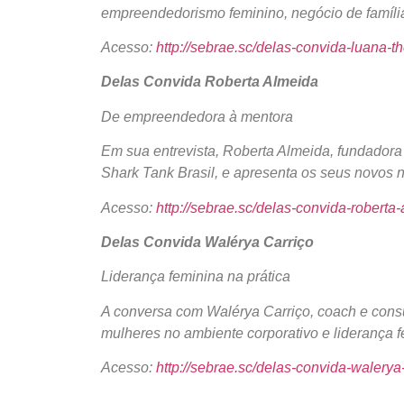
empreendedorismo feminino, negócio de família
Acesso:
http://sebrae.sc/delas-convida-luana-th
Delas Convida Roberta Almeida
De empreendedora à mentora
Em sua entrevista, Roberta Almeida, fundadora
Shark Tank Brasil, e apresenta os seus novos 
Acesso:
http://sebrae.sc/delas-convida-roberta
Delas Convida Walérya Carriço
Liderança feminina na prática
A conversa com Walérya Carriço, coach e consul
mulheres no ambiente corporativo e liderança f
Acesso:
http://sebrae.sc/delas-convida-walerya