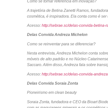
Como se tornar referência em inovação?
A trajetória de Betina Zanetti Ramos, fundador
cosmética, é inspiradora. Ela conta como é ser
Acesso:
http://sebrae.sc/delas-convida-betina-
Delas Convida Andreza Michelon
Como se reinventar para se diferenciar?
Nesta entrevista, Andreza Michelon conta sobr
móveis de alto padrão e no Núcleo Catarinens
Saccaro. Além disso, Andreza fala sobre transi
Acesso:
http://sebrae.sc/delas-convida-andrez
Delas Convida Soraia Zonta
Pioneirismo em clean beauty
Soraia Zonta, fundadora e CEO da Bioart Biode
com as maquiagens minerais e os cosméticos v