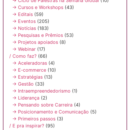
→ Ciclo de Palestras na Semana Global
(10)
→ Cursos e Workshops
(43)
→ Editais
(59)
→ Eventos
(205)
→ Notícias
(183)
→ Pesquisas e Prêmios
(53)
→ Projetos apoiados
(8)
→ Webinar
(17)
/ Como faz?
(66)
→ Aceleradoras
(4)
→ E-commerce
(10)
→ Estratégias
(13)
→ Gestão
(33)
→ Intraempreendedorismo
(1)
→ Liderança
(2)
→ Pensando sobre Carreira
(4)
→ Posicionamento e Comunicação
(5)
→ Primeiros passos
(3)
/ E pra inspirar?
(95)