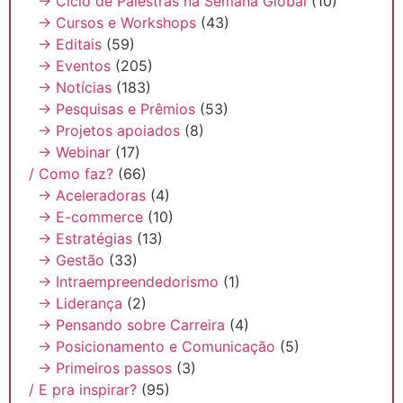
→ Ciclo de Palestras na Semana Global
(10)
→ Cursos e Workshops
(43)
→ Editais
(59)
→ Eventos
(205)
→ Notícias
(183)
→ Pesquisas e Prêmios
(53)
→ Projetos apoiados
(8)
→ Webinar
(17)
/ Como faz?
(66)
→ Aceleradoras
(4)
→ E-commerce
(10)
→ Estratégias
(13)
→ Gestão
(33)
→ Intraempreendedorismo
(1)
→ Liderança
(2)
→ Pensando sobre Carreira
(4)
→ Posicionamento e Comunicação
(5)
→ Primeiros passos
(3)
/ E pra inspirar?
(95)