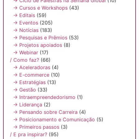
→ Ciclo de Palestras na Semana Global
(10)
→ Cursos e Workshops
(43)
→ Editais
(59)
→ Eventos
(205)
→ Notícias
(183)
→ Pesquisas e Prêmios
(53)
→ Projetos apoiados
(8)
→ Webinar
(17)
/ Como faz?
(66)
→ Aceleradoras
(4)
→ E-commerce
(10)
→ Estratégias
(13)
→ Gestão
(33)
→ Intraempreendedorismo
(1)
→ Liderança
(2)
→ Pensando sobre Carreira
(4)
→ Posicionamento e Comunicação
(5)
→ Primeiros passos
(3)
/ E pra inspirar?
(95)