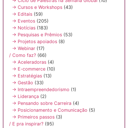
→ Ciclo de Palestras na Semana Global
(10)
→ Cursos e Workshops
(43)
→ Editais
(59)
→ Eventos
(205)
→ Notícias
(183)
→ Pesquisas e Prêmios
(53)
→ Projetos apoiados
(8)
→ Webinar
(17)
/ Como faz?
(66)
→ Aceleradoras
(4)
→ E-commerce
(10)
→ Estratégias
(13)
→ Gestão
(33)
→ Intraempreendedorismo
(1)
→ Liderança
(2)
→ Pensando sobre Carreira
(4)
→ Posicionamento e Comunicação
(5)
→ Primeiros passos
(3)
/ E pra inspirar?
(95)