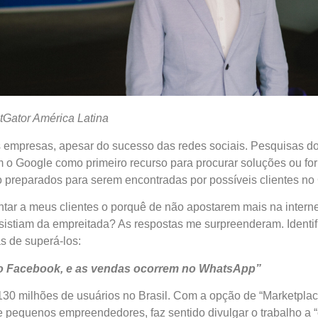
tGator América Latina
a as empresas, apesar do sucesso das redes sociais. Pesquisas
 o Google como primeiro recurso para procurar soluções ou 
 preparados para serem encontradas por possíveis clientes no 
ntar a meus clientes o porquê de não apostarem mais na interne
sistiam da empreitada? As respostas me surpreenderam. Identi
s de superá-los:
 no Facebook, e as vendas ocorrem no WhatsApp”
 milhões de usuários no Brasil. Com a opção de “Marketplace”,
equenos empreendedores, faz sentido divulgar o trabalho a “c