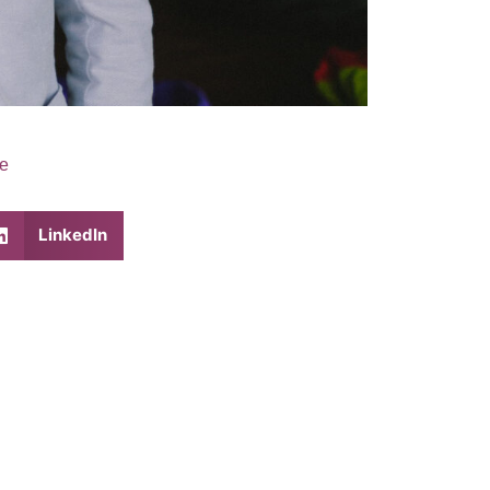
te
LinkedIn