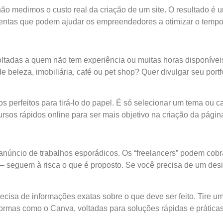
não medimos o custo real da criação de um site. O resultado é 
mentas que podem ajudar os empreendedores a otimizar o tempo 
 voltadas a quem não tem experiência ou muitas horas disponívei
 beleza, imobiliária, café ou pet shop? Quer divulgar seu portfó
os perfeitos para tirá-lo do papel. É só selecionar um tema ou cat
sos rápidos online para ser mais objetivo na criação da págin
núncio de trabalhos esporádicos. Os “freelancers” podem cobra
seguem à risca o que é proposto. Se você precisa de um design
ecisa de informações exatas sobre o que deve ser feito. Tire u
ormas como o Canva, voltadas para soluções rápidas e prática