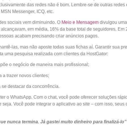
clusivamente das redes não é bom. Lembre-se de outras redes
, MSN Messenger, ICQ, etc.
edes sociais vem diminuindo. O
Meio e Mensagem
divulgou uma
alcançavam, em média, 16% da base total de seguidores. Em 
pessoas acabam precisando criar anúncios pagos.
ntê-las, mas não aposte todas suas fichas aí. Garantir sua pres
a uma pesquisa realizada com clientes da HostGator:
xpõe o negócio de maneira mais profissional;
 a trazer novos clientes;
 se destacar da concorrência.
o WhatsApp. Com o chat, você pode oferecer soluções rápida
seja. Você pode integrar o aplicativo ao site – com isso, seus 
 que nunca termina. Já gastei muito dinheiro para finalizá-lo”