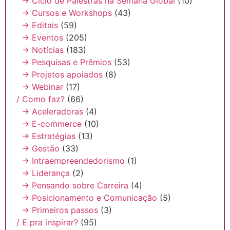
→ Ciclo de Palestras na Semana Global
(10)
→ Cursos e Workshops
(43)
→ Editais
(59)
→ Eventos
(205)
→ Notícias
(183)
→ Pesquisas e Prêmios
(53)
→ Projetos apoiados
(8)
→ Webinar
(17)
/ Como faz?
(66)
→ Aceleradoras
(4)
→ E-commerce
(10)
→ Estratégias
(13)
→ Gestão
(33)
→ Intraempreendedorismo
(1)
→ Liderança
(2)
→ Pensando sobre Carreira
(4)
→ Posicionamento e Comunicação
(5)
→ Primeiros passos
(3)
/ E pra inspirar?
(95)