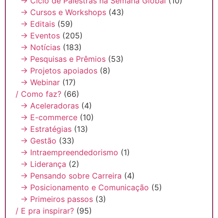
→ Ciclo de Palestras na Semana Global
(10)
→ Cursos e Workshops
(43)
→ Editais
(59)
→ Eventos
(205)
→ Notícias
(183)
→ Pesquisas e Prêmios
(53)
→ Projetos apoiados
(8)
→ Webinar
(17)
/ Como faz?
(66)
→ Aceleradoras
(4)
→ E-commerce
(10)
→ Estratégias
(13)
→ Gestão
(33)
→ Intraempreendedorismo
(1)
→ Liderança
(2)
→ Pensando sobre Carreira
(4)
→ Posicionamento e Comunicação
(5)
→ Primeiros passos
(3)
/ E pra inspirar?
(95)