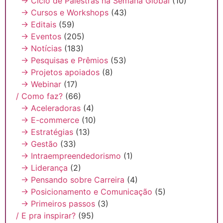
→ Ciclo de Palestras na Semana Global
(10)
→ Cursos e Workshops
(43)
→ Editais
(59)
→ Eventos
(205)
→ Notícias
(183)
→ Pesquisas e Prêmios
(53)
→ Projetos apoiados
(8)
→ Webinar
(17)
/ Como faz?
(66)
→ Aceleradoras
(4)
→ E-commerce
(10)
→ Estratégias
(13)
→ Gestão
(33)
→ Intraempreendedorismo
(1)
→ Liderança
(2)
→ Pensando sobre Carreira
(4)
→ Posicionamento e Comunicação
(5)
→ Primeiros passos
(3)
/ E pra inspirar?
(95)