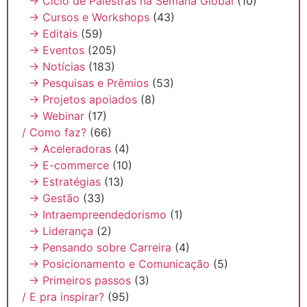
→ Ciclo de Palestras na Semana Global
(10)
→ Cursos e Workshops
(43)
→ Editais
(59)
→ Eventos
(205)
→ Notícias
(183)
→ Pesquisas e Prêmios
(53)
→ Projetos apoiados
(8)
→ Webinar
(17)
/ Como faz?
(66)
→ Aceleradoras
(4)
→ E-commerce
(10)
→ Estratégias
(13)
→ Gestão
(33)
→ Intraempreendedorismo
(1)
→ Liderança
(2)
→ Pensando sobre Carreira
(4)
→ Posicionamento e Comunicação
(5)
→ Primeiros passos
(3)
/ E pra inspirar?
(95)