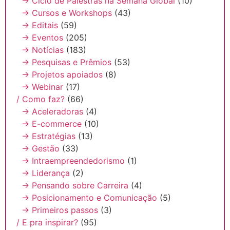
→ Ciclo de Palestras na Semana Global
(10)
→ Cursos e Workshops
(43)
→ Editais
(59)
→ Eventos
(205)
→ Notícias
(183)
→ Pesquisas e Prêmios
(53)
→ Projetos apoiados
(8)
→ Webinar
(17)
/ Como faz?
(66)
→ Aceleradoras
(4)
→ E-commerce
(10)
→ Estratégias
(13)
→ Gestão
(33)
→ Intraempreendedorismo
(1)
→ Liderança
(2)
→ Pensando sobre Carreira
(4)
→ Posicionamento e Comunicação
(5)
→ Primeiros passos
(3)
/ E pra inspirar?
(95)