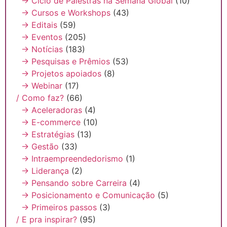
→ Ciclo de Palestras na Semana Global
(10)
→ Cursos e Workshops
(43)
→ Editais
(59)
→ Eventos
(205)
→ Notícias
(183)
→ Pesquisas e Prêmios
(53)
→ Projetos apoiados
(8)
→ Webinar
(17)
/ Como faz?
(66)
→ Aceleradoras
(4)
→ E-commerce
(10)
→ Estratégias
(13)
→ Gestão
(33)
→ Intraempreendedorismo
(1)
→ Liderança
(2)
→ Pensando sobre Carreira
(4)
→ Posicionamento e Comunicação
(5)
→ Primeiros passos
(3)
/ E pra inspirar?
(95)