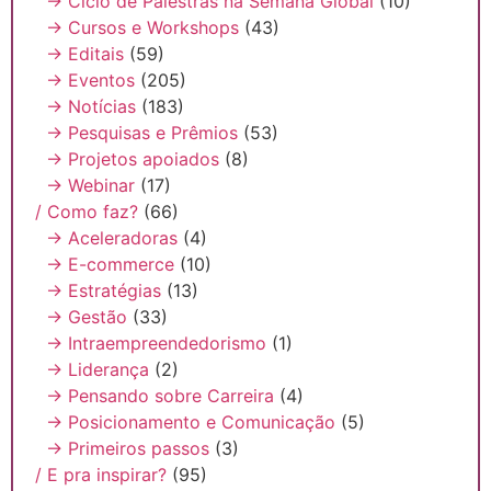
→ Ciclo de Palestras na Semana Global
(10)
→ Cursos e Workshops
(43)
→ Editais
(59)
→ Eventos
(205)
→ Notícias
(183)
→ Pesquisas e Prêmios
(53)
→ Projetos apoiados
(8)
→ Webinar
(17)
/ Como faz?
(66)
→ Aceleradoras
(4)
→ E-commerce
(10)
→ Estratégias
(13)
→ Gestão
(33)
→ Intraempreendedorismo
(1)
→ Liderança
(2)
→ Pensando sobre Carreira
(4)
→ Posicionamento e Comunicação
(5)
→ Primeiros passos
(3)
/ E pra inspirar?
(95)