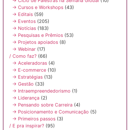
→ Ciclo de Palestras na Semana Global
(10)
→ Cursos e Workshops
(43)
→ Editais
(59)
→ Eventos
(205)
→ Notícias
(183)
→ Pesquisas e Prêmios
(53)
→ Projetos apoiados
(8)
→ Webinar
(17)
/ Como faz?
(66)
→ Aceleradoras
(4)
→ E-commerce
(10)
→ Estratégias
(13)
→ Gestão
(33)
→ Intraempreendedorismo
(1)
→ Liderança
(2)
→ Pensando sobre Carreira
(4)
→ Posicionamento e Comunicação
(5)
→ Primeiros passos
(3)
/ E pra inspirar?
(95)