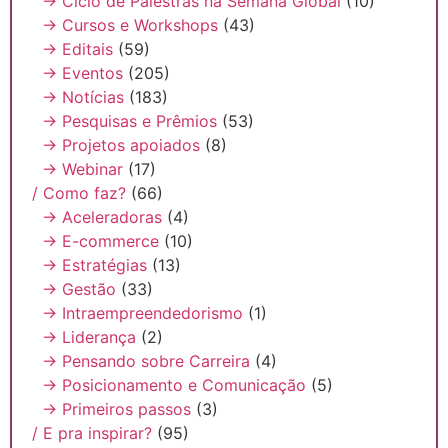
→ Ciclo de Palestras na Semana Global
(10)
→ Cursos e Workshops
(43)
→ Editais
(59)
→ Eventos
(205)
→ Notícias
(183)
→ Pesquisas e Prêmios
(53)
→ Projetos apoiados
(8)
→ Webinar
(17)
/ Como faz?
(66)
→ Aceleradoras
(4)
→ E-commerce
(10)
→ Estratégias
(13)
→ Gestão
(33)
→ Intraempreendedorismo
(1)
→ Liderança
(2)
→ Pensando sobre Carreira
(4)
→ Posicionamento e Comunicação
(5)
→ Primeiros passos
(3)
/ E pra inspirar?
(95)