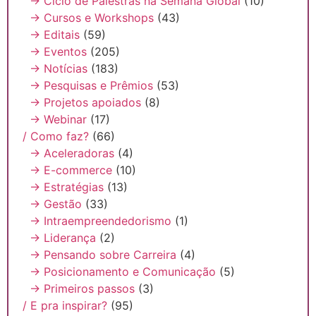
→ Ciclo de Palestras na Semana Global
(10)
→ Cursos e Workshops
(43)
→ Editais
(59)
→ Eventos
(205)
→ Notícias
(183)
→ Pesquisas e Prêmios
(53)
→ Projetos apoiados
(8)
→ Webinar
(17)
/ Como faz?
(66)
→ Aceleradoras
(4)
→ E-commerce
(10)
→ Estratégias
(13)
→ Gestão
(33)
→ Intraempreendedorismo
(1)
→ Liderança
(2)
→ Pensando sobre Carreira
(4)
→ Posicionamento e Comunicação
(5)
→ Primeiros passos
(3)
/ E pra inspirar?
(95)