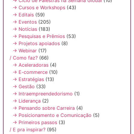
→ Ciclo de Palestras na Semana Global
(10)
→ Cursos e Workshops
(43)
→ Editais
(59)
→ Eventos
(205)
→ Notícias
(183)
→ Pesquisas e Prêmios
(53)
→ Projetos apoiados
(8)
→ Webinar
(17)
/ Como faz?
(66)
→ Aceleradoras
(4)
→ E-commerce
(10)
→ Estratégias
(13)
→ Gestão
(33)
→ Intraempreendedorismo
(1)
→ Liderança
(2)
→ Pensando sobre Carreira
(4)
→ Posicionamento e Comunicação
(5)
→ Primeiros passos
(3)
/ E pra inspirar?
(95)