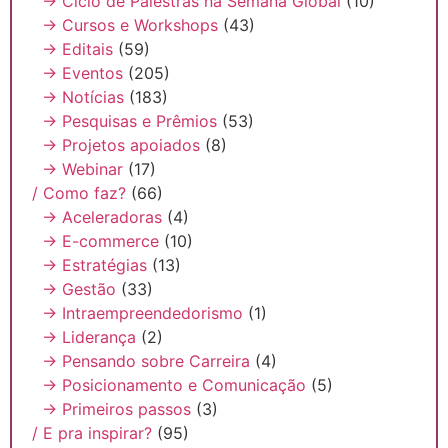
→ Ciclo de Palestras na Semana Global
(10)
→ Cursos e Workshops
(43)
→ Editais
(59)
→ Eventos
(205)
→ Notícias
(183)
→ Pesquisas e Prêmios
(53)
→ Projetos apoiados
(8)
→ Webinar
(17)
/ Como faz?
(66)
→ Aceleradoras
(4)
→ E-commerce
(10)
→ Estratégias
(13)
→ Gestão
(33)
→ Intraempreendedorismo
(1)
→ Liderança
(2)
→ Pensando sobre Carreira
(4)
→ Posicionamento e Comunicação
(5)
→ Primeiros passos
(3)
/ E pra inspirar?
(95)