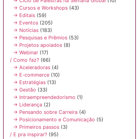
→ Ciclo de Palestras na Semana Global
(10)
→ Cursos e Workshops
(43)
→ Editais
(59)
→ Eventos
(205)
→ Notícias
(183)
→ Pesquisas e Prêmios
(53)
→ Projetos apoiados
(8)
→ Webinar
(17)
/ Como faz?
(66)
→ Aceleradoras
(4)
→ E-commerce
(10)
→ Estratégias
(13)
→ Gestão
(33)
→ Intraempreendedorismo
(1)
→ Liderança
(2)
→ Pensando sobre Carreira
(4)
→ Posicionamento e Comunicação
(5)
→ Primeiros passos
(3)
/ E pra inspirar?
(95)