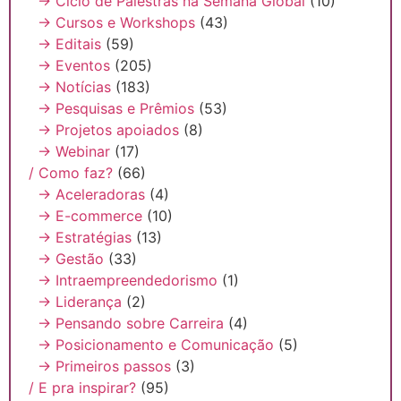
→ Ciclo de Palestras na Semana Global
(10)
→ Cursos e Workshops
(43)
→ Editais
(59)
→ Eventos
(205)
→ Notícias
(183)
→ Pesquisas e Prêmios
(53)
→ Projetos apoiados
(8)
→ Webinar
(17)
/ Como faz?
(66)
→ Aceleradoras
(4)
→ E-commerce
(10)
→ Estratégias
(13)
→ Gestão
(33)
→ Intraempreendedorismo
(1)
→ Liderança
(2)
→ Pensando sobre Carreira
(4)
→ Posicionamento e Comunicação
(5)
→ Primeiros passos
(3)
/ E pra inspirar?
(95)