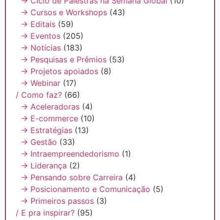
→ Ciclo de Palestras na Semana Global
(10)
→ Cursos e Workshops
(43)
→ Editais
(59)
→ Eventos
(205)
→ Notícias
(183)
→ Pesquisas e Prêmios
(53)
→ Projetos apoiados
(8)
→ Webinar
(17)
/ Como faz?
(66)
→ Aceleradoras
(4)
→ E-commerce
(10)
→ Estratégias
(13)
→ Gestão
(33)
→ Intraempreendedorismo
(1)
→ Liderança
(2)
→ Pensando sobre Carreira
(4)
→ Posicionamento e Comunicação
(5)
→ Primeiros passos
(3)
/ E pra inspirar?
(95)