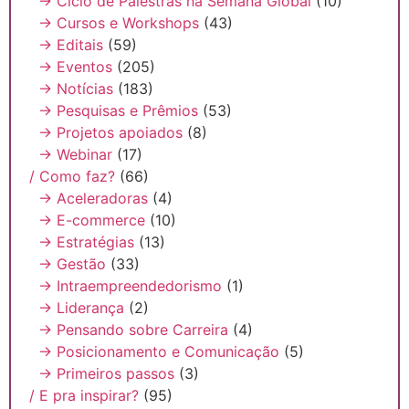
→ Ciclo de Palestras na Semana Global
(10)
→ Cursos e Workshops
(43)
→ Editais
(59)
→ Eventos
(205)
→ Notícias
(183)
→ Pesquisas e Prêmios
(53)
→ Projetos apoiados
(8)
→ Webinar
(17)
/ Como faz?
(66)
→ Aceleradoras
(4)
→ E-commerce
(10)
→ Estratégias
(13)
→ Gestão
(33)
→ Intraempreendedorismo
(1)
→ Liderança
(2)
→ Pensando sobre Carreira
(4)
→ Posicionamento e Comunicação
(5)
→ Primeiros passos
(3)
/ E pra inspirar?
(95)