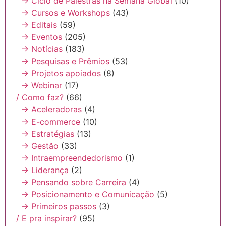
→ Ciclo de Palestras na Semana Global
(10)
→ Cursos e Workshops
(43)
→ Editais
(59)
→ Eventos
(205)
→ Notícias
(183)
→ Pesquisas e Prêmios
(53)
→ Projetos apoiados
(8)
→ Webinar
(17)
/ Como faz?
(66)
→ Aceleradoras
(4)
→ E-commerce
(10)
→ Estratégias
(13)
→ Gestão
(33)
→ Intraempreendedorismo
(1)
→ Liderança
(2)
→ Pensando sobre Carreira
(4)
→ Posicionamento e Comunicação
(5)
→ Primeiros passos
(3)
/ E pra inspirar?
(95)