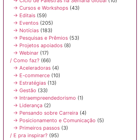
→ Ciclo de Palestras na Semana Global
(10)
→ Cursos e Workshops
(43)
→ Editais
(59)
→ Eventos
(205)
→ Notícias
(183)
→ Pesquisas e Prêmios
(53)
→ Projetos apoiados
(8)
→ Webinar
(17)
/ Como faz?
(66)
→ Aceleradoras
(4)
→ E-commerce
(10)
→ Estratégias
(13)
→ Gestão
(33)
→ Intraempreendedorismo
(1)
→ Liderança
(2)
→ Pensando sobre Carreira
(4)
→ Posicionamento e Comunicação
(5)
→ Primeiros passos
(3)
/ E pra inspirar?
(95)