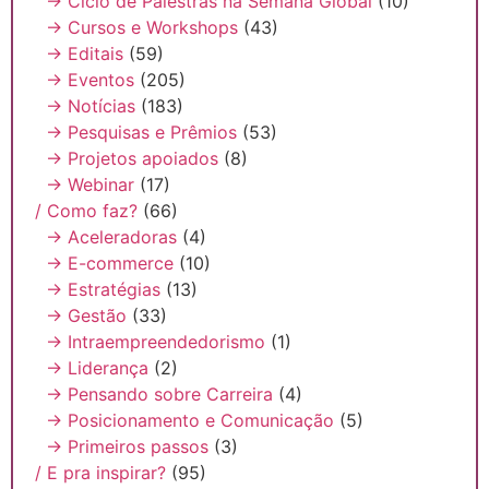
→ Ciclo de Palestras na Semana Global
(10)
→ Cursos e Workshops
(43)
→ Editais
(59)
→ Eventos
(205)
→ Notícias
(183)
→ Pesquisas e Prêmios
(53)
→ Projetos apoiados
(8)
→ Webinar
(17)
/ Como faz?
(66)
→ Aceleradoras
(4)
→ E-commerce
(10)
→ Estratégias
(13)
→ Gestão
(33)
→ Intraempreendedorismo
(1)
→ Liderança
(2)
→ Pensando sobre Carreira
(4)
→ Posicionamento e Comunicação
(5)
→ Primeiros passos
(3)
/ E pra inspirar?
(95)