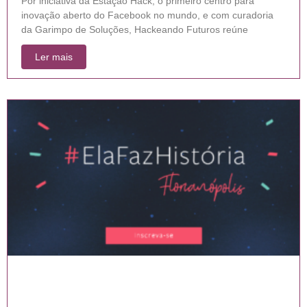
Por iniciativa da Estação Hack, o primeiro centro para
inovação aberto do Facebook no mundo, e com curadoria
da Garimpo de Soluções, Hackeando Futuros reúne
Ler mais