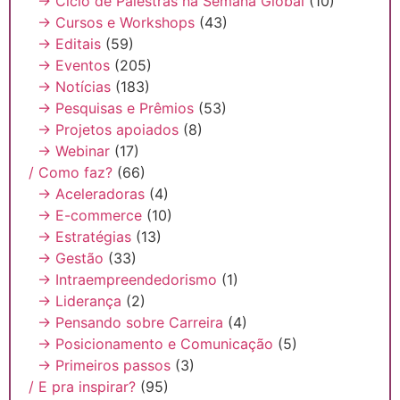
→ Ciclo de Palestras na Semana Global
(10)
→ Cursos e Workshops
(43)
→ Editais
(59)
→ Eventos
(205)
→ Notícias
(183)
→ Pesquisas e Prêmios
(53)
→ Projetos apoiados
(8)
→ Webinar
(17)
/ Como faz?
(66)
→ Aceleradoras
(4)
→ E-commerce
(10)
→ Estratégias
(13)
→ Gestão
(33)
→ Intraempreendedorismo
(1)
→ Liderança
(2)
→ Pensando sobre Carreira
(4)
→ Posicionamento e Comunicação
(5)
→ Primeiros passos
(3)
/ E pra inspirar?
(95)