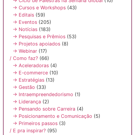
→ Ciclo de Palestras na Semana Global
(10)
→ Cursos e Workshops
(43)
→ Editais
(59)
→ Eventos
(205)
→ Notícias
(183)
→ Pesquisas e Prêmios
(53)
→ Projetos apoiados
(8)
→ Webinar
(17)
/ Como faz?
(66)
→ Aceleradoras
(4)
→ E-commerce
(10)
→ Estratégias
(13)
→ Gestão
(33)
→ Intraempreendedorismo
(1)
→ Liderança
(2)
→ Pensando sobre Carreira
(4)
→ Posicionamento e Comunicação
(5)
→ Primeiros passos
(3)
/ E pra inspirar?
(95)