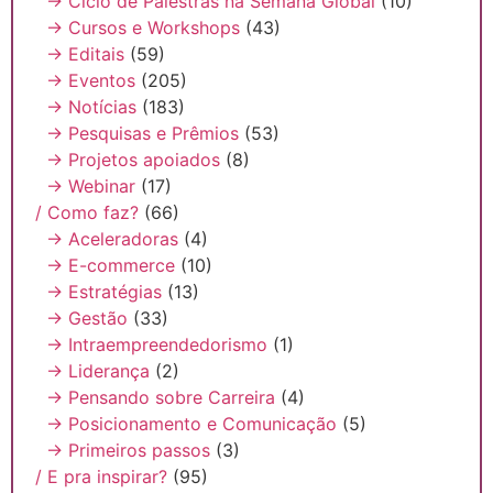
→ Ciclo de Palestras na Semana Global
(10)
→ Cursos e Workshops
(43)
→ Editais
(59)
→ Eventos
(205)
→ Notícias
(183)
→ Pesquisas e Prêmios
(53)
→ Projetos apoiados
(8)
→ Webinar
(17)
/ Como faz?
(66)
→ Aceleradoras
(4)
→ E-commerce
(10)
→ Estratégias
(13)
→ Gestão
(33)
→ Intraempreendedorismo
(1)
→ Liderança
(2)
→ Pensando sobre Carreira
(4)
→ Posicionamento e Comunicação
(5)
→ Primeiros passos
(3)
/ E pra inspirar?
(95)