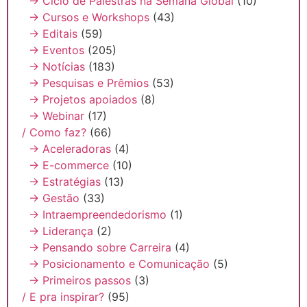
→ Ciclo de Palestras na Semana Global
(10)
→ Cursos e Workshops
(43)
→ Editais
(59)
→ Eventos
(205)
→ Notícias
(183)
→ Pesquisas e Prêmios
(53)
→ Projetos apoiados
(8)
→ Webinar
(17)
/ Como faz?
(66)
→ Aceleradoras
(4)
→ E-commerce
(10)
→ Estratégias
(13)
→ Gestão
(33)
→ Intraempreendedorismo
(1)
→ Liderança
(2)
→ Pensando sobre Carreira
(4)
→ Posicionamento e Comunicação
(5)
→ Primeiros passos
(3)
/ E pra inspirar?
(95)