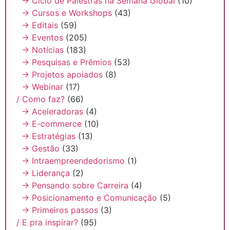
→ Ciclo de Palestras na Semana Global
(10)
→ Cursos e Workshops
(43)
→ Editais
(59)
→ Eventos
(205)
→ Notícias
(183)
→ Pesquisas e Prêmios
(53)
→ Projetos apoiados
(8)
→ Webinar
(17)
/ Como faz?
(66)
→ Aceleradoras
(4)
→ E-commerce
(10)
→ Estratégias
(13)
→ Gestão
(33)
→ Intraempreendedorismo
(1)
→ Liderança
(2)
→ Pensando sobre Carreira
(4)
→ Posicionamento e Comunicação
(5)
→ Primeiros passos
(3)
/ E pra inspirar?
(95)