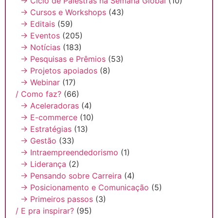
→ Ciclo de Palestras na Semana Global
(10)
→ Cursos e Workshops
(43)
→ Editais
(59)
→ Eventos
(205)
→ Notícias
(183)
→ Pesquisas e Prêmios
(53)
→ Projetos apoiados
(8)
→ Webinar
(17)
/ Como faz?
(66)
→ Aceleradoras
(4)
→ E-commerce
(10)
→ Estratégias
(13)
→ Gestão
(33)
→ Intraempreendedorismo
(1)
→ Liderança
(2)
→ Pensando sobre Carreira
(4)
→ Posicionamento e Comunicação
(5)
→ Primeiros passos
(3)
/ E pra inspirar?
(95)