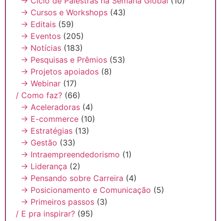
→ Ciclo de Palestras na Semana Global
(10)
→ Cursos e Workshops
(43)
→ Editais
(59)
→ Eventos
(205)
→ Notícias
(183)
→ Pesquisas e Prêmios
(53)
→ Projetos apoiados
(8)
→ Webinar
(17)
/ Como faz?
(66)
→ Aceleradoras
(4)
→ E-commerce
(10)
→ Estratégias
(13)
→ Gestão
(33)
→ Intraempreendedorismo
(1)
→ Liderança
(2)
→ Pensando sobre Carreira
(4)
→ Posicionamento e Comunicação
(5)
→ Primeiros passos
(3)
/ E pra inspirar?
(95)