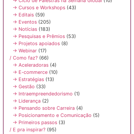
→ Ciclo de Palestras na Semana Global
(10)
→ Cursos e Workshops
(43)
→ Editais
(59)
→ Eventos
(205)
→ Notícias
(183)
→ Pesquisas e Prêmios
(53)
→ Projetos apoiados
(8)
→ Webinar
(17)
/ Como faz?
(66)
→ Aceleradoras
(4)
→ E-commerce
(10)
→ Estratégias
(13)
→ Gestão
(33)
→ Intraempreendedorismo
(1)
→ Liderança
(2)
→ Pensando sobre Carreira
(4)
→ Posicionamento e Comunicação
(5)
→ Primeiros passos
(3)
/ E pra inspirar?
(95)