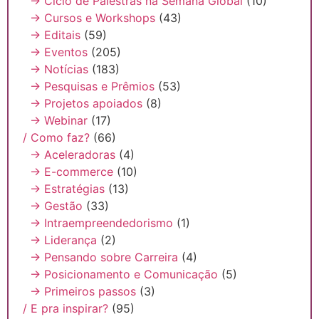
→ Ciclo de Palestras na Semana Global
(10)
→ Cursos e Workshops
(43)
→ Editais
(59)
→ Eventos
(205)
→ Notícias
(183)
→ Pesquisas e Prêmios
(53)
→ Projetos apoiados
(8)
→ Webinar
(17)
/ Como faz?
(66)
→ Aceleradoras
(4)
→ E-commerce
(10)
→ Estratégias
(13)
→ Gestão
(33)
→ Intraempreendedorismo
(1)
→ Liderança
(2)
→ Pensando sobre Carreira
(4)
→ Posicionamento e Comunicação
(5)
→ Primeiros passos
(3)
/ E pra inspirar?
(95)