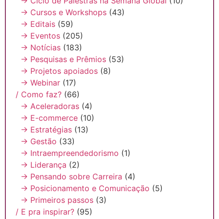
→ Ciclo de Palestras na Semana Global
(10)
→ Cursos e Workshops
(43)
→ Editais
(59)
→ Eventos
(205)
→ Notícias
(183)
→ Pesquisas e Prêmios
(53)
→ Projetos apoiados
(8)
→ Webinar
(17)
/ Como faz?
(66)
→ Aceleradoras
(4)
→ E-commerce
(10)
→ Estratégias
(13)
→ Gestão
(33)
→ Intraempreendedorismo
(1)
→ Liderança
(2)
→ Pensando sobre Carreira
(4)
→ Posicionamento e Comunicação
(5)
→ Primeiros passos
(3)
/ E pra inspirar?
(95)