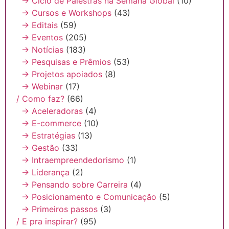
→ Ciclo de Palestras na Semana Global
(10)
→ Cursos e Workshops
(43)
→ Editais
(59)
→ Eventos
(205)
→ Notícias
(183)
→ Pesquisas e Prêmios
(53)
→ Projetos apoiados
(8)
→ Webinar
(17)
/ Como faz?
(66)
→ Aceleradoras
(4)
→ E-commerce
(10)
→ Estratégias
(13)
→ Gestão
(33)
→ Intraempreendedorismo
(1)
→ Liderança
(2)
→ Pensando sobre Carreira
(4)
→ Posicionamento e Comunicação
(5)
→ Primeiros passos
(3)
/ E pra inspirar?
(95)