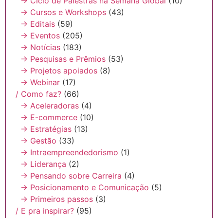
→ Ciclo de Palestras na Semana Global
(10)
→ Cursos e Workshops
(43)
→ Editais
(59)
→ Eventos
(205)
→ Notícias
(183)
→ Pesquisas e Prêmios
(53)
→ Projetos apoiados
(8)
→ Webinar
(17)
/ Como faz?
(66)
→ Aceleradoras
(4)
→ E-commerce
(10)
→ Estratégias
(13)
→ Gestão
(33)
→ Intraempreendedorismo
(1)
→ Liderança
(2)
→ Pensando sobre Carreira
(4)
→ Posicionamento e Comunicação
(5)
→ Primeiros passos
(3)
/ E pra inspirar?
(95)