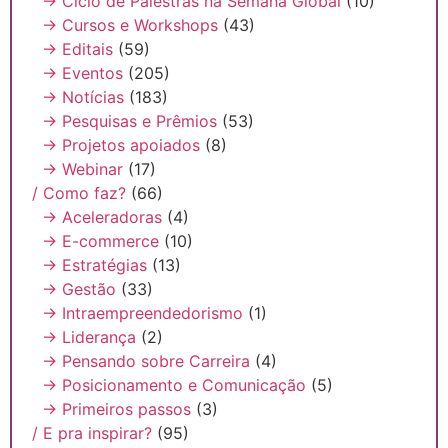
→ Ciclo de Palestras na Semana Global
(10)
→ Cursos e Workshops
(43)
→ Editais
(59)
→ Eventos
(205)
→ Notícias
(183)
→ Pesquisas e Prêmios
(53)
→ Projetos apoiados
(8)
→ Webinar
(17)
/ Como faz?
(66)
→ Aceleradoras
(4)
→ E-commerce
(10)
→ Estratégias
(13)
→ Gestão
(33)
→ Intraempreendedorismo
(1)
→ Liderança
(2)
→ Pensando sobre Carreira
(4)
→ Posicionamento e Comunicação
(5)
→ Primeiros passos
(3)
/ E pra inspirar?
(95)