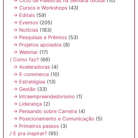
→ Ciclo de Palestras na Semana Global
(10)
→ Cursos e Workshops
(43)
→ Editais
(59)
→ Eventos
(205)
→ Notícias
(183)
→ Pesquisas e Prêmios
(53)
→ Projetos apoiados
(8)
→ Webinar
(17)
/ Como faz?
(66)
→ Aceleradoras
(4)
→ E-commerce
(10)
→ Estratégias
(13)
→ Gestão
(33)
→ Intraempreendedorismo
(1)
→ Liderança
(2)
→ Pensando sobre Carreira
(4)
→ Posicionamento e Comunicação
(5)
→ Primeiros passos
(3)
/ E pra inspirar?
(95)