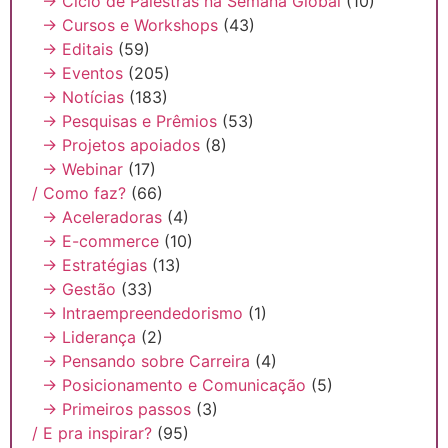
→ Ciclo de Palestras na Semana Global
(10)
→ Cursos e Workshops
(43)
→ Editais
(59)
→ Eventos
(205)
→ Notícias
(183)
→ Pesquisas e Prêmios
(53)
→ Projetos apoiados
(8)
→ Webinar
(17)
/ Como faz?
(66)
→ Aceleradoras
(4)
→ E-commerce
(10)
→ Estratégias
(13)
→ Gestão
(33)
→ Intraempreendedorismo
(1)
→ Liderança
(2)
→ Pensando sobre Carreira
(4)
→ Posicionamento e Comunicação
(5)
→ Primeiros passos
(3)
/ E pra inspirar?
(95)