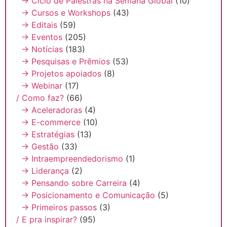
→ Ciclo de Palestras na Semana Global
(10)
→ Cursos e Workshops
(43)
→ Editais
(59)
→ Eventos
(205)
→ Notícias
(183)
→ Pesquisas e Prêmios
(53)
→ Projetos apoiados
(8)
→ Webinar
(17)
/ Como faz?
(66)
→ Aceleradoras
(4)
→ E-commerce
(10)
→ Estratégias
(13)
→ Gestão
(33)
→ Intraempreendedorismo
(1)
→ Liderança
(2)
→ Pensando sobre Carreira
(4)
→ Posicionamento e Comunicação
(5)
→ Primeiros passos
(3)
/ E pra inspirar?
(95)